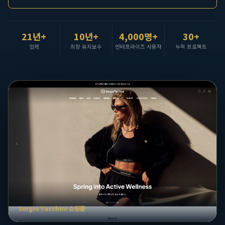
21년+
10년+
4,000명+
30+
업력
최장 유지보수
엔터프라이즈 사용자
누적 프로젝트
Duvetica 쇼핑몰